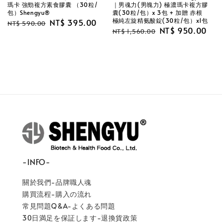
瑪卡 強勁複方素食膠囊 （30粒/
｜男魂力(男魄力) 極濃瑪卡複方膠
包）Shengyu®
囊(30粒/包）x 3包 + 加贈 赤根
極純左旋精氨酸錠(30粒/包）x1包
Regular
Sale
NT$ 395.00
NT$ 590.00
Regular
Sale
NT$ 950.00
NT$ 1,560.00
price
price
price
price
-INFO-
關於我們-品牌職人魂
購買流程-購入の流れ
常見問題Q&A-よくある問題
30日満足を保証します-退換貨政策