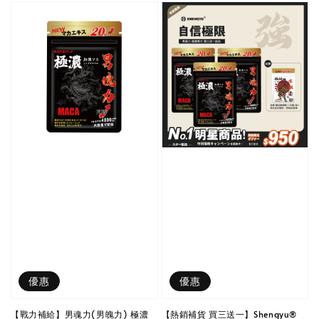
優惠
優惠
【戰力補給】男魂力(男魄力) 極濃
【熱銷補貨 買三送一】Shengyu®