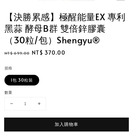
【決勝累感】極醒能量EX 專利
黑蒜 酵母B群 雙倍鋅膠囊
（30粒/包）Shengyu®
Regular
Sale
NT$ 370.00
NT$ 699.00
price
price
規格
1包 30粒裝
數量
加入購物車