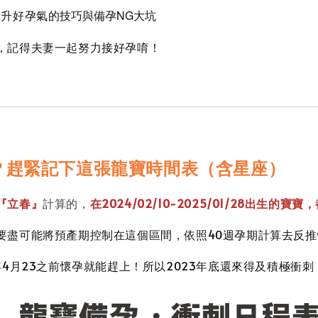
提升好孕氣的
技巧與備孕NG大坑
，記得夫妻一起努力接好孕唷！
？趕緊記下這張龍寶時間表（含星座）
『立春』
計算的，
在2024/02/10-2025/01/28出生的寶寶，
要盡可能將預產期控制在這個區間，依照40週孕期計算去反
年4月23之前懷孕就能趕上！所以2023年底還來得及積極衝刺