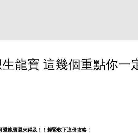
4想生龍寶 這幾個重點你一
可愛龍寶還來得及！！趕緊收下這份攻略！