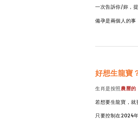
一次告訴你/妳，
備孕是兩個人的事
好想生龍寶
生肖是按照
農曆的
若想要生龍寶，就
只要控制在2024