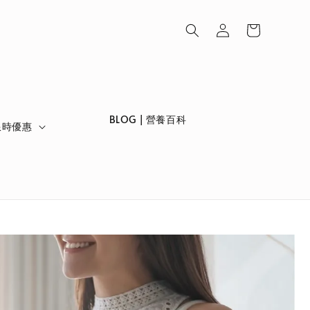
                    BLOG | 營養百科

 限時優惠