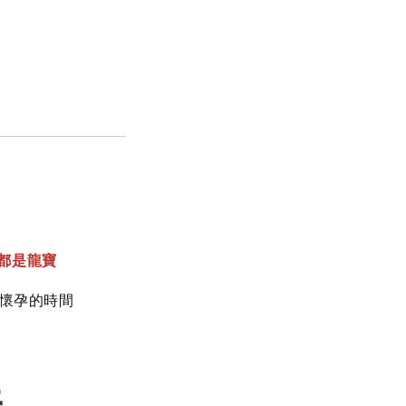
都是龍寶
推懷孕的時間